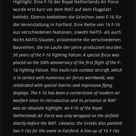
Highlight. Eine F-16 der Royal Netherlands Air Force
wurde erst kurz vor dem RIAT auf dem Flugplatz
beklebt. Ebenso beklebten die Griechen zwei F-16 für
die Veranstaltung in Fairford. Eine Reihe von 16 F-16
aus verschiedenen Nationen, sowohl NATO- als auch
Nicht-NATO-Staaten, präsentierte die verschiedenen
Baureihen, die im Laufe der Jahre produziert wurden.
50 years of the F-16 Fighting Falcon: A special focus was
placed on the 50th anniversary of the first flight of the F-
16 Fighting Falcon. This multi-role combat aircraft, which
is in service with numerous air forces worldwide, was
celebrated with special liveries and impressive flying
displays. The F-16 has been a cornerstone of modern air
warfare since its introduction and its presence at RIAT
was an absolute highlight. An F-16 of the Royal
Netherlands Air Force was only wrapped on the airfield
shortly before the RIAT. Likewise, the Greeks also painted
two F-16s for the event in Fairford. A line-up of 16 F-16s