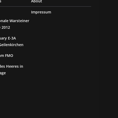
s
About
Impressum
ionale Warsteiner
e 2012
sary E-3A
eilenkirchen
 am FMO
des Heeres in
age