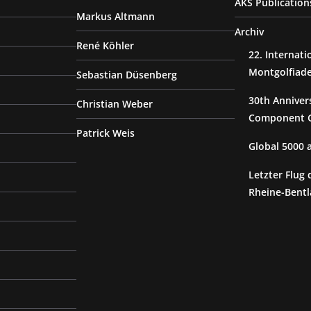
AKS Publication
Markus Altmann
Archiv
René Köhler
22. Internat
Montgolfiad
Sebastian Düsenberg
30th Anniver
Christian Weber
Component G
Patrick Weis
Global 5000
Letzter Flug 
Rheine-Bentl