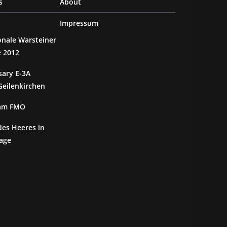
s
About
Impressum
ionale Warsteiner
e 2012
sary E-3A
eilenkirchen
 am FMO
des Heeres in
age