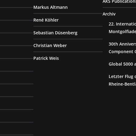
AKS Publication
Markus Altmann
Archiv
René Köhler
22. Internat
Montgolfiad
Sebastian Düsenberg
30th Anniver
Christian Weber
Component G
Patrick Weis
Global 5000
Letzter Flug 
Rheine-Bentl