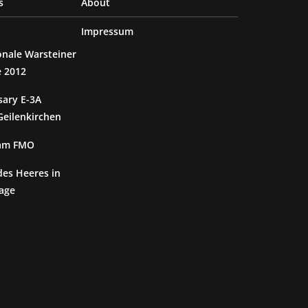
s
About
Impressum
ionale Warsteiner
e 2012
sary E-3A
eilenkirchen
 am FMO
des Heeres in
age