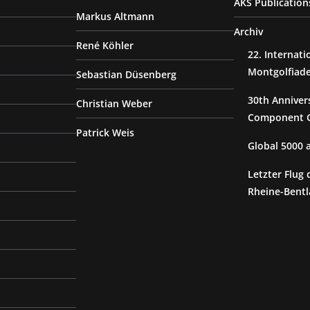
AKS Publication
Markus Altmann
Archiv
René Köhler
22. Internat
Montgolfiad
Sebastian Düsenberg
30th Anniver
Christian Weber
Component G
Patrick Weis
Global 5000
Letzter Flug 
Rheine-Bentl